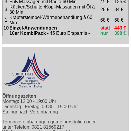
3
Fuß Massagen mit Bad à 60 Min
45 €
135 €
Rücken/Schulter/Kopf-Massagen mit Öl à
3
28 €
84 €
30 Min
Kräuterstempel-Wärmebehandlung à 60
1
68 €
68 €
Min
10
Einzel-Anwendungen
statt
443 €
10er KombiPack
- 45 Euro Ersparnis -
nur
398 €
Öffnungszeiten
Montag: 12:00 - 19:00 Uhr
Dienstag - Freitag: 09:30 - 19:00 Uhr
Sa: nur nach Vereinbarung
Terminvereinbarungen gerne persönlich oder
unter Telefon: 0821 81569217.