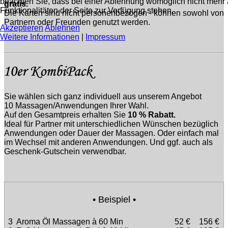
beachten Sie, dass bei einer Ablehnung womöglich nicht mehr 
gratis.
Funktionalitäten der Seite zur Verfügung stehen.
Die Karten sind nicht personenbezogen - können sowohl von
Partnern oder Freunden genutzt werden.
Akzeptieren
Ablehnen
Weitere Informationen
|
Impressum
Sie wählen sich ganz individuell aus unserem Angebot
10 Massagen/Anwendungen Ihrer Wahl.
Auf den Gesamtpreis erhalten Sie
10 % Rabatt.
Ideal für Partner mit unterschiedlichen Wünschen bezüglich
Anwendungen oder Dauer der Massagen. Oder einfach mal
im Wechsel mit anderen Anwendungen. Und ggf. auch als
Geschenk-Gutschein verwendbar.
• Beispiel •
3
Aroma Öl Massagen à 60 Min
52 €
156 €