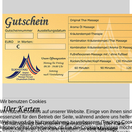
Wir benutzen Cookies
Wir nutzen Cookies auf unserer Website. Einige von ihnen sind
essenziell für den Betrieb der Seite, während andere uns helfen
Website und die Nutzererfahrung zu verbessern (Tracking Cook
Oft nachgefragt bei unseren Stammkunden - die 10er Karte.
können selbst entscheiden, ob Sie die Cookies zulassen möchte
Beim Kauf einer 10er-Karte erhalten Sie
eine Massage